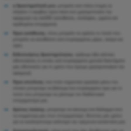
η δραστηριότητά μου
: μπορείτε ανά πάσα στιγμή να
ελέγξετε τι ακριβώς έχετε κάνει ενώ χρησιμοποιείτε την
εφαρμογή της bet365 (καταθέσεις, αναλήψεις, χαμένα και
κερδισμένα στοιχήματα).
Όρια κατάθεσης
: όπου μπορείτε να ορίσετε το ποσό που
μπορείτε να καταθέσετε ανά συγκεκριμένες μέρες, ακόμα και
ώρες.
Ειδοποιήσεις δραστηριότητας
: ορίζουμε ήδη κάποιες
ειδοποιήσεις οι οποίες ανά συγκεκριμένα χρονικά διαστήματα
μας ειδοποιούν για το χρόνο που έχουμε χρησιμοποιήσει την
εφαρμογή.
Όρια απώλειας
: ένα πολύ σημαντικό εργαλείο μέσω του
οποίου μπορούμε να βάλουμε ένα συγκεκριμένο όριο για το
ποσό που μπορούμε να χάσουμε τον διαδικτυακό
στοιχηματισμό μας.
Χρόνος παύσης
: μπορούμε να κάνουμε ένα διάλειμμα από
τη συμμετοχή μας στον στοιχηματισμό, δίνοντας μας χρόνο
για να αναλογιστούμε καλύτερα την τρέχουσα κατάσταση μας.
Αυτοαποκλεισμός
: κάνει αυτό που λέει, βοηθώντας μας να