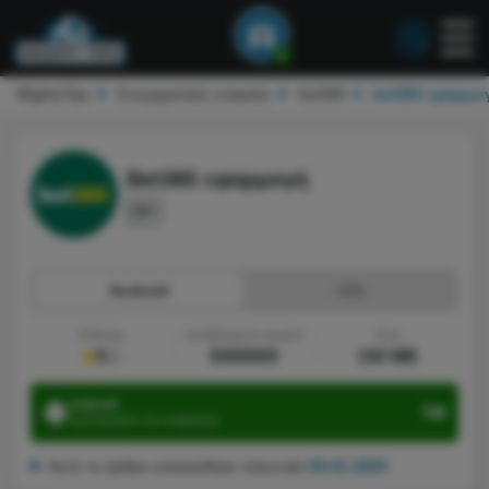
1
MightyTips
Στοιχηματικές εταιρείες
bet365
bet365 εφαρμο
Bet365 εφαρμογή
18+
Android
iOS
Ratings
κατεβασμένα αρχεία
Size
5
5000000
150 MB
Android
5
еγγυόμαστε την ασφάλεια
Αυτό το άρθρο ανανεώθηκε τελευταία
03.01.2025