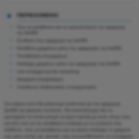
ΠΕΡΙΕΧΌΜΕΝΟ
Πώς να κατεβάσετε και να εγκαταστήσετε την εφαρμογή
της bet365
Σύνδεση στην εφαρμογή της bet365
Κατάθεση χρημάτων μέσω της εφαρμογής της bet365
Τοποθέτηση στοιχημάτων
Ανάληψη χρημάτων μέσω της εφαρμογής της bet365
Live στοίχημα και live streaming
Διαχείριση λογαριασμού
Υπεύθυνος διαδικτυακός στοιχηματισμός
Στο κείμενο αυτό θα μιλήσουμε αναλυτικά για την εφαρμογή
bet365 για φορητές συσκευές. Θα απαντήσουμε όλα τα
ερωτήματα τα οποία μπορεί να έχετε σχετικά με αυτή, όπως πώς
και από πού να την κατεβάσετε ανάλογα με τη συσκευή που
διαθέτετε, πώς να καταθέσετε και να κάνετε ανάληψη τα χρήματά
σας μέσω αυτής και, φυσικά, πώς να τοποθετήσετε τα στοιχήματα